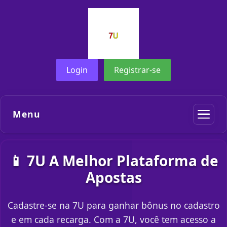
Login
Registrar-se
Menu
📱 7U A Melhor Plataforma de
Apostas
Cadastre-se na 7U para ganhar bônus no cadastro
e em cada recarga. Com a 7U, você tem acesso a