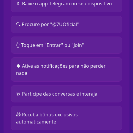
📱 Baixe o app Telegram no seu dispositivo
🔍 Procure por "@7UOficial"
👆 Toque em "Entrar" ou "Join"
🔔 Ative as notificações para não perder
nada
💬 Participe das conversas e interaja
🎁 Receba bônus exclusivos
automaticamente