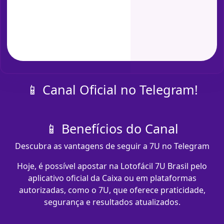
📱 Canal Oficial no Telegram!
📱 Benefícios do Canal
Descubra as vantagens de seguir a 7U no Telegram
Hoje, é possível apostar na Lotofácil 7U Brasil pelo
aplicativo oficial da Caixa ou em plataformas
autorizadas, como o 7U, que oferece praticidade,
segurança e resultados atualizados.