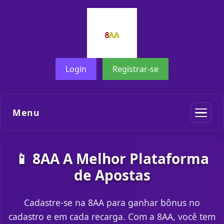
Login
Registrar-se
Menu
📱 8AA A Melhor Plataforma
de Apostas
Cadastre-se na 8AA para ganhar bônus no
cadastro e em cada recarga. Com a 8AA, você tem