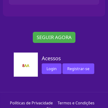
SEGUIR AGORA
Acessos
Login
Registrar-se
Políticas de Privacidade
Termos e Condições