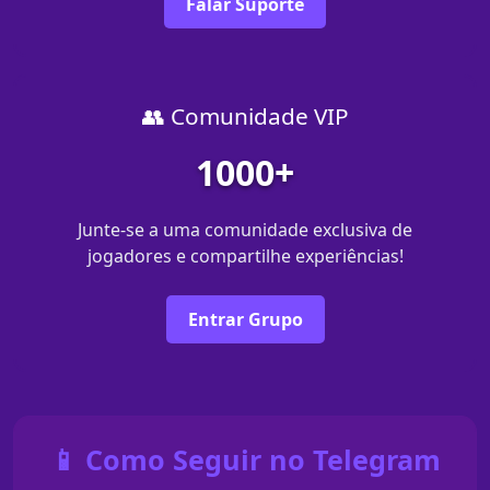
Falar Suporte
👥 Comunidade VIP
1000+
Junte-se a uma comunidade exclusiva de
jogadores e compartilhe experiências!
Entrar Grupo
📱 Como Seguir no Telegram