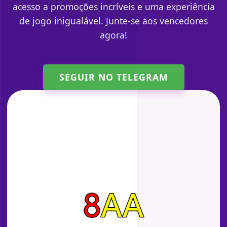
acesso a promoções incríveis e uma experiência
de jogo inigualável. Junte-se aos vencedores
agora!
SEGUIR NO TELEGRAM