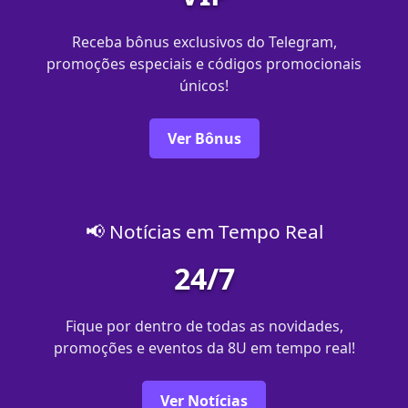
Receba bônus exclusivos do Telegram,
promoções especiais e códigos promocionais
únicos!
Ver Bônus
📢 Notícias em Tempo Real
24/7
Fique por dentro de todas as novidades,
promoções e eventos da 8U em tempo real!
Ver Notícias