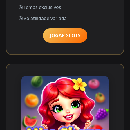
Temas exclusivos
Volatilidade variada
JOGAR SLOTS