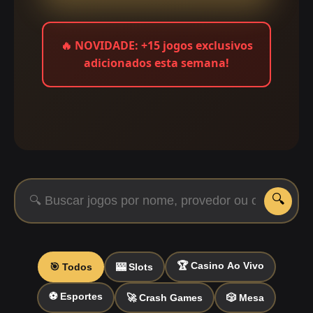
🔥
NOVIDADE:
+15 jogos exclusivos
adicionados esta semana!
🔍
🏆 Casino Ao Vivo
🎯 Todos
🎰 Slots
⚽ Esportes
🚀 Crash Games
🎲 Mesa