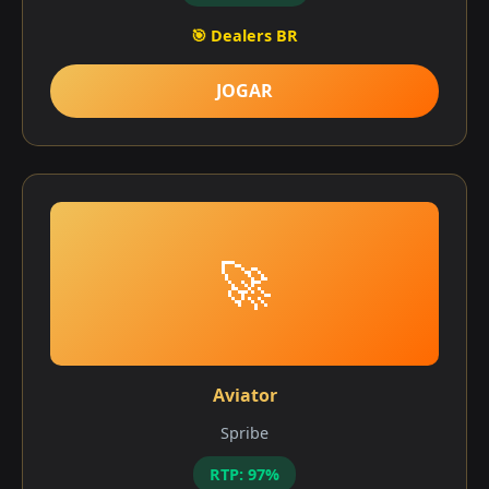
🎯 Dealers BR
JOGAR
🚀
Aviator
Spribe
RTP: 97%