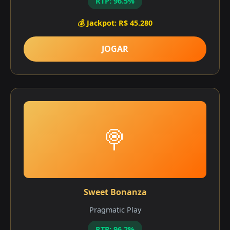
RTP: 96.5%
💰 Jackpot: R$ 45.280
JOGAR
🍭
Sweet Bonanza
Pragmatic Play
RTP: 96.2%