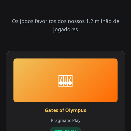
Os jogos favoritos dos nossos 1.2 milhão de
jogadores
🎰
Gates of Olympus
Pragmatic Play